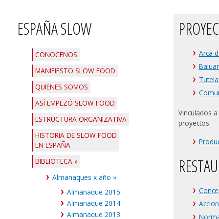
ESPAÑA SLOW
PROYEC
Arca d
CONOCENOS
Baluar
MANIFIESTO SLOW FOOD
Tutel
QUIENES SOMOS
Comun
ASÍ EMPEZÓ SLOW FOOD
Vinculados a
ESTRUCTURA ORGANIZATIVA
proyectos:
HISTORIA DE SLOW FOOD
Produ
EN ESPAÑA
RESTA
BIBLIOTECA
»
Almanaques x año
»
Conce
Almanaque 2015
Almanaque 2014
Accio
Almanaque 2013
Norma