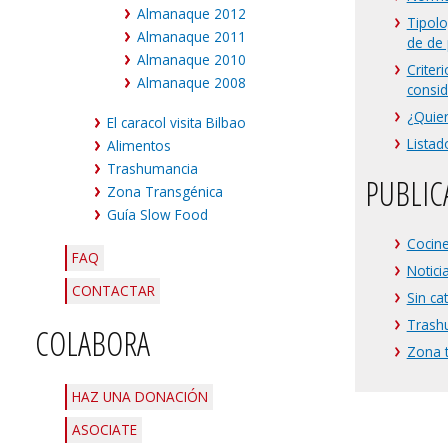
Almanaque 2012
Tipolo
Almanaque 2011
de de 
Almanaque 2010
Criter
Almanaque 2008
consi
¿Quier
El caracol visita Bilbao
Listad
Alimentos
Trashumancia
PUBLIC
Zona Transgénica
Guía Slow Food
Cocin
FAQ
Notici
CONTACTAR
Sin ca
Trash
COLABORA
Zona 
HAZ UNA DONACIÓN
ASOCIATE