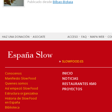
Publicado desde
Bilbao-Bizkaia
HAZ UNA DONACIÓN
ASOCIATE
ACCESO
FAQ
MAPA WEB
CO
»
SLOWFOOD.ES
INICIO
Conocenos
NOTICIAS
Manifiesto Slow Food
Quienes somos
RESTAURANTES KM0
Así empezó Slow Food
PROYECTOS
Estructura organizativa
Historia de Slow Food
en España
Biblioteca