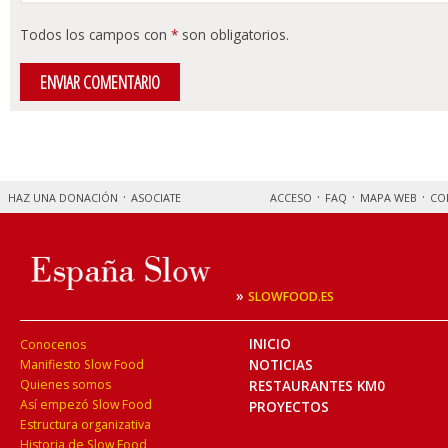
Todos los campos con
*
son obligatorios.
HAZ UNA DONACIÓN
ASOCIATE
ACCESO
FAQ
MAPA WEB
CO
»
SLOWFOOD.ES
INICIO
Conocenos
NOTICIAS
Manifiesto Slow Food
Quienes somos
RESTAURANTES KM0
Así empezó Slow Food
PROYECTOS
Estructura organizativa
Historia de Slow Food