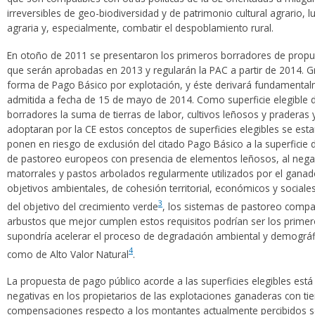
irreversibles de geo-biodiversidad y de patrimonio cultural agrario, 
agraria y, especialmente, combatir el despoblamiento rural.
En otoño de 2011 se presentaron los primeros borradores de propue
que serán aprobadas en 2013 y regularán la PAC a partir de 2014. Gr
forma de Pago Básico por explotación, y éste derivará fundamentalme
admitida a fecha de 15 de mayo de 2014. Como superficie elegible d
borradores la suma de tierras de labor, cultivos leñosos y praderas 
adoptaran por la CE estos conceptos de superficies elegibles se estar
ponen en riesgo de exclusión del citado Pago Básico a la superficie
de pastoreo europeos con presencia de elementos leñosos, al negarle
matorrales y pastos arbolados regularmente utilizados por el ganad
objetivos ambientales, de cohesión territorial, económicos y socia
3
del objetivo del crecimiento verde
, los sistemas de pastoreo compat
arbustos que mejor cumplen estos requisitos podrían ser los primero
supondría acelerar el proceso de degradación ambiental y demográf
4
como de Alto Valor Natural
.
La propuesta de pago público acorde a las superficies elegibles est
negativas en los propietarios de las explotaciones ganaderas con tie
compensaciones respecto a los montantes actualmente percibidos s