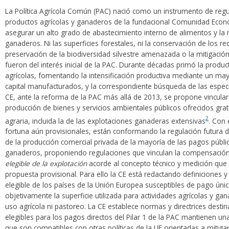
La Política Agrícola Común (PAC) nació como un instrumento de reg
productos agrícolas y ganaderos de la fundacional Comunidad Econ
asegurar un alto grado de abastecimiento interno de alimentos y la m
ganaderos. Ni las superficies forestales, ni la conservación de los re
preservación de la biodiversidad silvestre amenazada o la mitigación
fueron del interés inicial de la PAC. Durante décadas primó la produc
agrícolas, fomentando la intensificación productiva mediante un may
capital manufacturados, y la correspondiente búsqueda de las especi
CE, ante la reforma de la PAC más allá de 2013, se propone vincular
producción de bienes y servicios ambientales públicos ofrecidos grat
2
agraria, incluida la de las explotaciones ganaderas extensivas
. Con 
fortuna aún provisionales, están conformando la regulación futura d
de la producción comercial privada de la mayoría de las pagos públic
ganaderos, proponiendo regulaciones que vinculan la compensación 
elegible de la explotación
acorde al concepto técnico y medición que 
propuesta provisional. Para ello la CE está redactando definiciones y 
elegible de los países de la Unión Europea susceptibles de pago único
objetivamente la superficie utilizada para actividades agrícolas y ga
uso agrícola ni pastoreo. La CE establece normas y directrices destin
elegibles para los pagos directos del Pilar 1 de la PAC mantienen un
que son compatibles con otras políticas de la UE orientadas a mitigar 