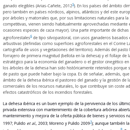
5
ganado elegibles (Arias-Cañete, 2012
). En los países del ámbito cl
pero también en países nórdicos, alpinos, atlánticos y del este euro
por árboles y matorrales que, por sus limitaciones naturales para la 
competitivas, vienen siendo habitualmente aprovechadas mediante e
ocasiones especies de caza mayor). Una parte importante de dichas
6
agroforestales
de tipo silvopastoral, con usos ganaderos basados 
arbustivas (definidas como superficies agroforestales en el Corine 
cartografía de usos y vegetaciones del territorio). Además del pasto
forrajero de primera magnitud (bellota en la dehesa) y el follaje de
estratégico para la economía del ganadero o el gestor cinegético e
los árboles de la dehesa han sido históricamente retenidos porque 
de pasto que puede haber bajo la copa. Es de señalar, además, que 
ámbito de la dehesa ibérica el pastoreo del ganado y la gestión de l
comerciales de los recursos naturales, lo que contribuye sin coste adi
efectos catastróficos de los incendios forestales.
La dehesa ibérica es un buen ejemplo de la pervivencia de los últi
privada extensiva con mantenimiento de la cobertura arbórea abierta
mantenimiento y mejora de la oferta pública de bienes y servicios na
7
1997; Pulido
et al
., 2003; Moreno y Pulido 2009
); aunque también la
8