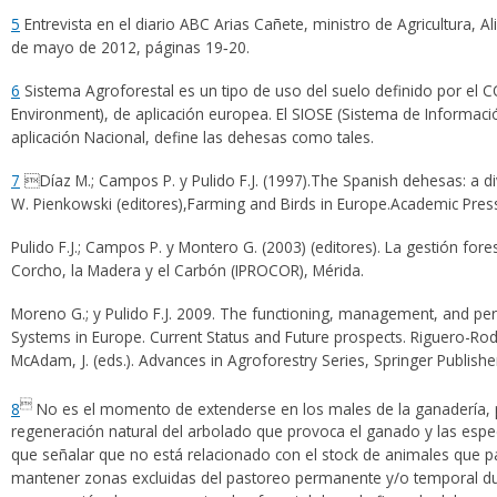
5
Entrevista en el diario ABC Arias Cañete, ministro de Agricultura,
de mayo de 2012, páginas 19‐20.
6
Sistema Agroforestal es un tipo de uso del suelo definido por el C
Environment), de aplicación europea. El SIOSE (Sistema de Informac
aplicación Nacional, define las dehesas como tales.
7
Díaz M.; Campos P. y Pulido F.J. (1997).The Spanish dehesas: a diver
W. Pienkowski (editores),Farming and Birds in Europe.Academic Pres
Pulido F.J.; Campos P. y Montero G. (2003) (editores). La gestión fore
Corcho, la Madera y el Carbón (IPROCOR), Mérida.
Moreno G.; y Pulido F.J. 2009. The functioning, management, and pers
Systems in Europe. Current Status and Future prospects.
Riguero-Rod
McAdam, J. (eds.). Advances in Agroforestry Series, Springer Publishe

8
No es el momento de extenderse en los males de la ganadería, p
regeneración natural del arbolado que provoca el ganado y las espec
que señalar que no está relacionado con el stock de animales que pas
mantener zonas excluidas del pastoreo permanente y/o temporal d