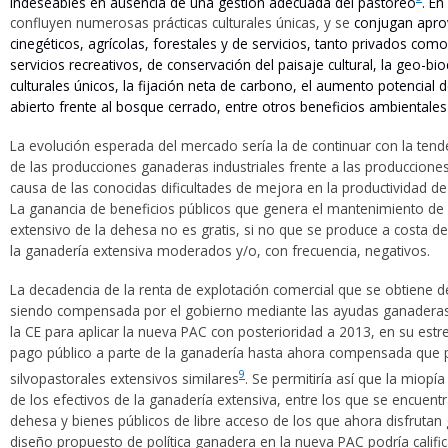
indeseables en ausencia de una gestión adecuada del pastoreo
. En
confluyen numerosas prácticas culturales únicas, y se
conjugan apr
cinegéticos, agrícolas, forestales y de servicios, tanto privados como
servicios recreativos, de conservación del paisaje cultural, la geo-b
culturales únicos, la fijación neta de carbono, el aumento potencial
abierto frente al bosque cerrado, entre otros beneficios ambientales
La evolución esperada del mercado sería la de continuar con la tende
de las producciones ganaderas industriales frente a las produccion
causa de las conocidas dificultades de mejora en la productividad de
La ganancia de beneficios públicos que genera el mantenimiento de
extensivo de la dehesa no es gratis, si no que se produce a costa d
la ganadería extensiva moderados y/o, con frecuencia, negativos.
La decadencia de la renta de explotación comercial que se obtiene d
siendo compensada por el gobierno mediante las ayudas ganaderas 
la CE para aplicar la nueva PAC con posterioridad a 2013, en su estr
pago público a parte de la ganadería hasta ahora compensada que 
9
silvopastorales extensivos similares
. Se permitiría así que la miop
de los efectivos de la ganadería extensiva, entre los que se encuen
dehesa y bienes públicos de libre acceso de los que ahora disfrutan
diseño propuesto de política ganadera en la nueva PAC podría calific