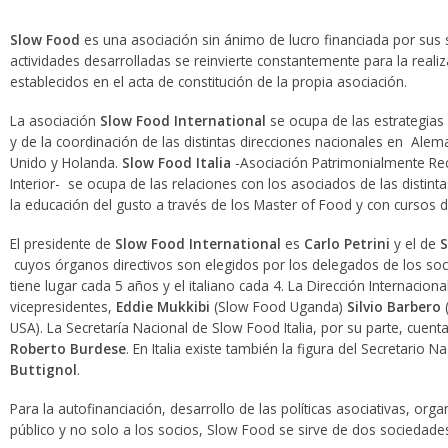
Slow Food
es una asociación sin ánimo de lucro financiada por sus so
actividades desarrolladas se reinvierte constantemente para la realiz
establecidos en el acta de constitución de la propia asociación.
La asociación
Slow Food International
se ocupa de las estrategias
y de la coordinación de las distintas direcciones nacionales en Alem
Unido y Holanda.
Slow Food Italia
-Asociación Patrimonialmente Reco
Interior- se ocupa de las relaciones con los asociados de las distint
la educación del gusto a través de los Master of Food y con cursos 
El presidente de
Slow Food International
es
Carlo Petrini
y el de
S
cuyos órganos directivos son elegidos por los delegados de los soc
tiene lugar cada 5 años y el italiano cada 4. La Dirección Internacion
vicepresidentes,
Eddie Mukkibi
(Slow Food Uganda)
Silvio Barbero
(
USA). La Secretaría Nacional de Slow Food Italia, por su parte, cuen
Roberto Burdese
. En Italia existe también la figura del Secretario 
Buttignol
.
Para la autofinanciación, desarrollo de las políticas asociativas, org
público y no solo a los socios, Slow Food se sirve de dos sociedade