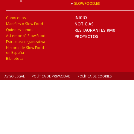
»
SLOWFOOD.ES
INICIO
Conocenos
NOTICIAS
Manifiesto Slow Food
Quienes somos
RESTAURANTES KM0
Así empezó Slow Food
PROYECTOS
Estructura organizativa
Historia de Slow Food
en España
Biblioteca
AVISO LEGAL
POLÍTICA DE PRIVACIDAD
POLÍTICA DE COOKIES