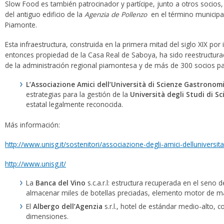
Slow Food es también patrocinador y partícipe, junto a otros socios, 
del antiguo edificio de la
Agenzia de Pollenzo
en el término municipal
Piamonte.
Esta infraestructura, construida en la primera mitad del siglo XIX por 
entonces propiedad de la Casa Real de Saboya, ha sido reestructurad
de la administración regional piamontesa y de más de 300 socios parti
L’Associazione Amici dell’Università di Scienze Gastrono
estrategias para la gestión de la
Università degli Studi di 
estatal legalmente reconocida.
Más información:
http://www.unisg.it/sostenitori/associazione-degli-amici-delluniversita
http://www.unisg.it/
La
Banca del Vino
s.c.a.r.l: estructura recuperada en el seno 
almacenar miles de botellas preciadas, elemento motor de m
El
Albergo dell’Agenzia
s.r.l., hotel de estándar medio-alto, 
dimensiones.