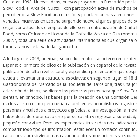
Gusto en 1998. Nuevas ideas, nuevos proyectos: la Fundación por la
Slow Food, el Arca del Gusto… con participación activa de muchos p
permitieron a Slow Food una difusión y popularidad hasta entonces 
variadas iniciativas en España surgen de nuevo algunos grupos de
organizar actos: dos ejemplos de ello son la entronización de Carlo P
Food, como Cofrade de Honor de la Cofradía Vasca de Gastronomía 
2002, y toda una serie de actividades internacionales que organiza 
torno a vinos de la variedad garnacha.
A lo largo de 2003, además, se producen otros acontecimientos deci
España: el primero de ellos es la publicación en español de la revist
publicación de alto nivel cultural y espléndida presentación que despie
ayuda a levantar una estructura asociativa; en segundo lugar, el 18 
Gastronómica del Mercado de la Boquería de Barcelona, tras una jor
aclaración de ideas, se dieron los primeros pasos para que Slow Fo
sientan, en principio, las bases para la creación de una Comisión Ge
día los asistentes no pertenecían a ambientes periodísticos o gastr
personas vinculadas a proyectos agrícolas, a la investigación, a m
haber decidido obrar cada uno por su cuenta y regresar a su ciudad,
pequeño convivium. Pero las experiencias frustradas nos indicaban
compartir todo tipo de información, establecer un contacto continuo
cada convivium sirvieran para ayudar a otros; que quienes gozaban 