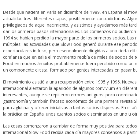
Desde que naciera en París en diciembre de 1989, en España el mov
actualidad tres diferentes etapas, posiblemente contradictorias. Alg
privilegiados de aquel nacimiento, y asistimos y ayudamos más tard
dar los primeros pasos internacionales. Los comienzos no pudiero
1994 se habían perdido la mayor parte de los primeros socios. Las 
múltiples: las actividades que Slow Food generó durante ese period
espectaculares incluso, pero esencialmente dirigidas a una cierta eli
confianza que en Italia el movimiento recibía de miles de socios de 
Food en muchos ámbitos probablemente fuera percibido como un mo
un componente elitista, formado por gentes interesadas en pasar b
El movimiento asistió a una recuperación entre 1995 y 1996. Nuevas
internacional alentaron la aparición de algunos convivium en diferen
interesantes, aunque se repitieron errores antiguos: poca coordinaci
gastronomía y también fracaso económico de una primera revista Sl
para aglutinar y ofrecer iniciativas a tantos socios dispersos. En el 
la práctica en España: unos cuantos socios diseminados en uno u ot
Las cosas comenzaron a cambiar de forma muy positiva para todos e
internacional Slow Food recibía cada día mayores consensos a partir 