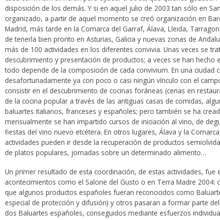
disposición de los demás. Y si en aquel julio de 2003 tan sólo en S
organizado, a partir de aquel momento se creó organización en Bar
Madrid, más tarde en la Comarca del Garraf, Álava, Lleida, Tarragona
de tenerla bien pronto en Asturias, Galicia y nuevas zonas de Andal
más de 100 actividades en los diferentes convivia. Unas veces se tra
descubrimiento y presentación de productos; a veces se han hecho e
todo depende de la composición de cada convivium. En una ciudad 
desafortunadamente ya con poco o casi ningún vínculo con el campo y
consistir en el descubrimiento de cocinas foráneas (cenas en restaur
de la cocina popular a través de las antiguas casas de comidas, alg
baluartes italianos, franceses y españoles; pero también se ha crea
mensualmente se han impartido cursos de iniciación al vino, de degu
fiestas del vino nuevo etcétera. En otros lugares, Álava y la Comarca
actividades pueden ir desde la recuperación de productos semiolvid
de platos populares, jornadas sobre un determinado alimento…
Un primer resultado de esta coordinación, de estas actividades, fue
acontecimientos como el Salone del Gusto o en Terra Madre 2004
que algunos productos españoles fueran reconocidos como Baluarte
especial de protección y difusión) y otros pasaran a formar parte del 
dos Baluartes españoles, conseguidos mediante esfuerzos individual