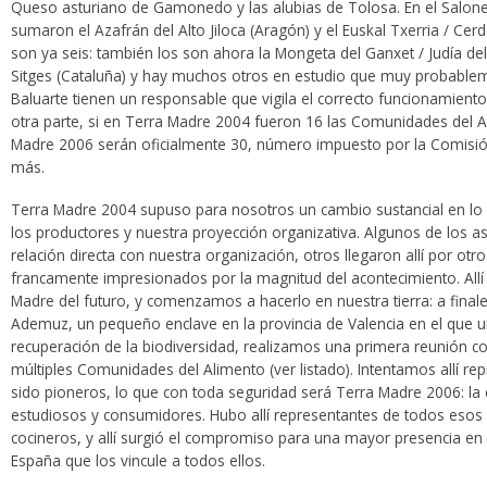
Queso asturiano de Gamonedo y las alubias de Tolosa. En el Salone
sumaron el Azafrán del Alto Jiloca (Aragón) y el Euskal Txerria / Ce
son ya seis: también los son ahora la Mongeta del Ganxet / Judía del
Sitges (Cataluña) y hay muchos otros en estudio que muy probable
Baluarte tienen un responsable que vigila el correcto funcionamiento
otra parte, si en Terra Madre 2004 fueron 16 las Comunidades del 
Madre 2006 serán oficialmente 30, número impuesto por la Comisi
más.
Terra Madre 2004 supuso para nosotros un cambio sustancial en lo 
los productores y nuestra proyección organizativa. Algunos de los 
relación directa con nuestra organización, otros llegaron allí por o
francamente impresionados por la magnitud del acontecimiento. Allí
Madre del futuro, y comenzamos a hacerlo en nuestra tierra: a fina
Ademuz, un pequeño enclave en la provincia de Valencia en el que u
recuperación de la biodiversidad, realizamos una primera reunión 
múltiples Comunidades del Alimento (ver listado). Intentamos allí re
sido pioneros, lo que con toda seguridad será Terra Madre 2006: la 
estudiosos y consumidores. Hubo allí representantes de todos esos
cocineros, y allí surgió el compromiso para una mayor presencia en
España que los vincule a todos ellos.