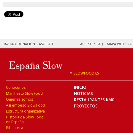
HAZ UNA DONACIÓN
ASOCIATE
ACCESO
FAQ
MAPA WEB
CO
»
SLOWFOOD.ES
INICIO
Conocenos
NOTICIAS
Manifiesto Slow Food
Quienes somos
RESTAURANTES KM0
Así empezó Slow Food
PROYECTOS
Estructura organizativa
Historia de Slow Food
en España
Biblioteca