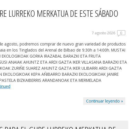
RE LURREKO MERKATUA DE ESTE SÁBADO
7 agosto 2026
0
 de agosto, podremos comprar de nuevo gran variedad de productos
kaia en los Tinglados del Arenal de Bilbao de 9:30h a 14:00h. MUSTAI
 EKOLOGIKOAK GORKA IRAZABAL BARAZKI ETA FRUTA
SUSI ANAIAK AHUNTZ ETA ARDI GAZTA IKER VILLASANA BARAZKI ETA
KOAK ZURIÑE SUAREZ AHUNTZ GAZTA IKER ULIBARRI ARDI GAZTA
IN EKOLOGIKOAK KEPA AÑIBARRO BARAZKI EKOLOGIKOAK JANIRE
 PASTELA BIZKAIBERRIS ARANDANOAK ETA MERMELADA
inued
Continuar leyendo »