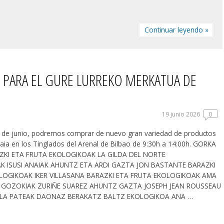
Continuar leyendo »
 PARA EL GURE LURREKO MERKATUA DE
19 junio 2026
0
 de junio, podremos comprar de nuevo gran variedad de productos
kaia en los Tinglados del Arenal de Bilbao de 9:30h a 14:00h. GORKA
ZKI ETA FRUTA EKOLOGIKOAK LA GILDA DEL NORTE
AK ISUSI ANAIAK AHUNTZ ETA ARDI GAZTA JON BASTANTE BARAZKI
LOGIKOAK IKER VILLASANA BARAZKI ETA FRUTA EKOLOGIKOAK AMA
 GOZOKIAK ZURIÑE SUAREZ AHUNTZ GAZTA JOSEPH JEAN ROUSSEAU
OLA PATEAK DAONAZ BERAKATZ BALTZ EKOLOGIKOA ANA …