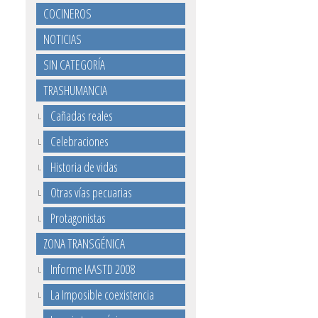
COCINEROS
NOTICIAS
SIN CATEGORÍA
TRASHUMANCIA
Cañadas reales
Celebraciones
Historia de vidas
Otras vías pecuarias
Protagonistas
ZONA TRANSGÉNICA
Informe IAASTD 2008
La Imposible coexistencia