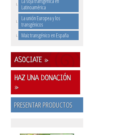
La soja transgénica en
Latinoamérica
La unión Europea y los
transgénicos
Maiz transgénico en España
ASOCIATE »
HAZ UNA DONACIÓN
»
PRESENTAR PRODUCTOS