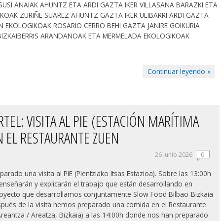
SUSI ANAIAK AHUNTZ ETA ARDI GAZTA IKER VILLASANA BARAZKI ETA
KOAK ZURIÑE SUAREZ AHUNTZ GAZTA IKER ULIBARRI ARDI GAZTA
IN EKOLOGIKOAK ROSARIO CERRO BEHI GAZTA JANIRE GOIKURIA
BIZKAIBERRIS ARANDANOAK ETA MERMELADA EKOLOGIKOAK
Continuar leyendo »
EL: VISITA AL PIE (ESTACIÓN MARÍTIMA
N EL RESTAURANTE ZUEN
26 junio 2026
0
rado una visita al PiE (Plentziako Itsas Estazioa). Sobre las 13:00h
enseñarán y explicarán el trabajo que están desarrollando en
royecto que desarrollamos conjuntamente Slow Food Bilbao-Bizkaia
Después de la visita hemos preparado una comida en el Restaurante
 Areantza / Areatza, Bizkaia) a las 14:00h donde nos han preparado