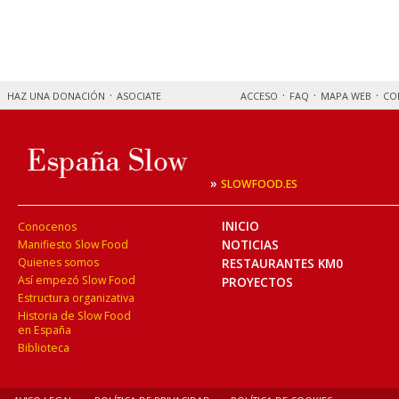
HAZ UNA DONACIÓN
ASOCIATE
ACCESO
FAQ
MAPA WEB
CO
»
SLOWFOOD.ES
INICIO
Conocenos
NOTICIAS
Manifiesto Slow Food
Quienes somos
RESTAURANTES KM0
Así empezó Slow Food
PROYECTOS
Estructura organizativa
Historia de Slow Food
en España
Biblioteca