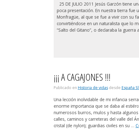
25 DE JULIO 2011 Jesús Garzón tiene una
poca presentación. En nuestra tierra fue
Monfragüe, al que se fue a vivir con su f
convirtiéndose en un naturalista que lo m
“Salto del Gitano”, o declaraba la guerra
¡¡¡ A CAGAJONES !!!
Publicado en
Historia de vidas
desde
España S
Una lección inolvidable de mi infancia serr
enorme importancia que se daba al estiérco
numerosos burros, mulos y hasta algunos ca
calles, caminos y carreteras del valle del 
cristal (de nylon); guardias civiles en su …
C