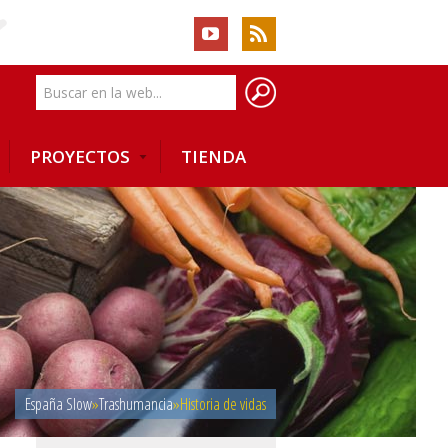
PROYECTOS
TIENDA
España Slow
»
Trashumancia
»
Historia de vidas