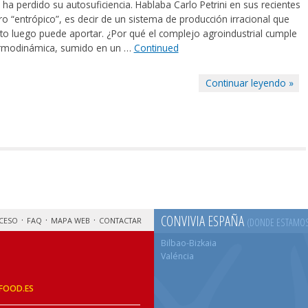
 perdido su autosuficiencia. Hablaba Carlo Petrini en sus recientes
 “entrópico”, es decir de un sistema de producción irracional que
to luego puede aportar. ¿Por qué el complejo agroindustrial cumple
Termodinámica, sumido en un …
Continued
Continuar leyendo »
CONVIVIA ESPAÑA
CESO
FAQ
MAPA WEB
CONTACTAR
(DONDE ESTAMO
Bilbao-Bizkaia
Valéncia
FOOD.ES