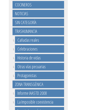
COCINEROS
NOTICIAS
SIN CATEGORÍA
TRASHUMANCIA
Cañadas reales
Celebraciones
Historia de vidas
Otras vías pecuarias
Protagonistas
ZONA TRANSGÉNICA
Informe IAASTD 2008
La Imposible coexistencia