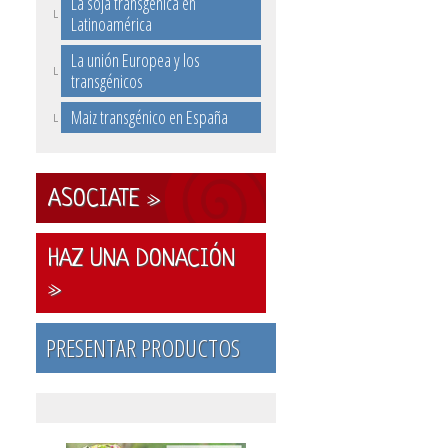
La soja transgénica en
Latinoamérica
La unión Europea y los
transgénicos
Maiz transgénico en España
ASOCIATE »
HAZ UNA DONACIÓN
»
PRESENTAR PRODUCTOS