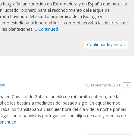
 biografía tan conocida en Extremadura y en España que necesita
 un luchador pionero para el reconocimiento del Parque de
amilia huyendo del estudio académico de la Biología y
ismo estudiaba al lobo o al lince, como observaba las buitreras del
 a las plantaciones …
Continued
Continuar leyendo »
low
15 septiembre 2011
0
ana en Cadalso de Gata, el pueblo de mi familia paterna, fué la
l de las bestias a mediados del pasado siglo. En aquel tiempo,
ballos transitaban a cualquier hora del día y de la noche por las
Árrago: contrabandistas portugueses con alijos de café y medias de
ontinued