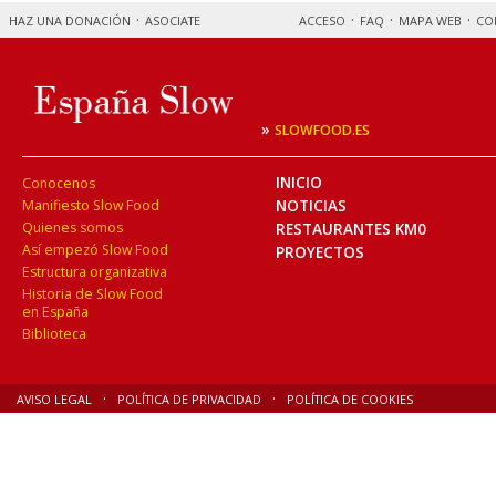
HAZ UNA DONACIÓN
ASOCIATE
ACCESO
FAQ
MAPA WEB
CO
»
SLOWFOOD.ES
INICIO
Conocenos
NOTICIAS
Manifiesto Slow Food
Quienes somos
RESTAURANTES KM0
Así empezó Slow Food
PROYECTOS
Estructura organizativa
Historia de Slow Food
en España
Biblioteca
AVISO LEGAL
POLÍTICA DE PRIVACIDAD
POLÍTICA DE COOKIES