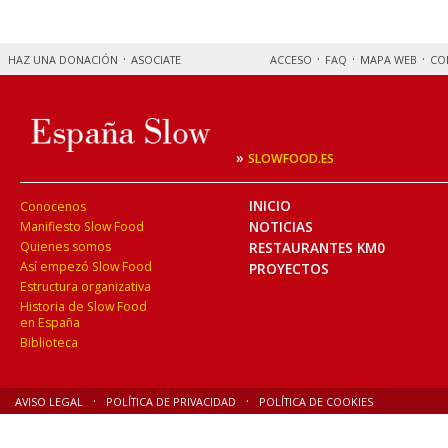
HAZ UNA DONACIÓN
ASOCIATE
ACCESO
FAQ
MAPA WEB
CO
»
SLOWFOOD.ES
INICIO
Conocenos
NOTICIAS
Manifiesto Slow Food
Quienes somos
RESTAURANTES KM0
Así empezó Slow Food
PROYECTOS
Estructura organizativa
Historia de Slow Food
en España
Biblioteca
AVISO LEGAL
POLÍTICA DE PRIVACIDAD
POLÍTICA DE COOKIES