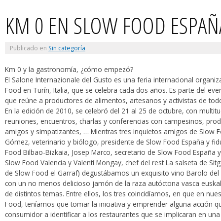
KM 0 EN SLOW FOOD ESPAÑ
Publicado en
Sin categoría
Km 0 y la gastronomía, ¿cómo empezó?
El Salone Internazionale del Gusto es una feria internacional organi
Food en Turín, Italia, que se celebra cada dos años. Es parte del ev
que reúne a productores de alimentos, artesanos y activistas de to
En la edición de 2010, se celebró del 21 al 25 de octubre, con multit
reuniones, encuentros, charlas y conferencias con campesinos, prod
amigos y simpatizantes, … Mientras tres inquietos amigos de Slow F
Gómez, veterinario y biólogo, presidente de Slow Food España y fid
Food Bilbao-Bizkaia, Josep Marco, secretario de Slow Food España y 
Slow Food Valencia y Valentí Mongay, chef del rest La salseta de Sitge
de Slow Food el Garraf) degustábamos un exquisito vino Barolo del P
con un no menos delicioso jamón de la raza autóctona vasca euskal
de distintos temas. Entre ellos, los tres coincidíamos, en que en nue
Food, teníamos que tomar la iniciativa y emprender alguna acción q
consumidor a identificar a los restaurantes que se implicaran en una