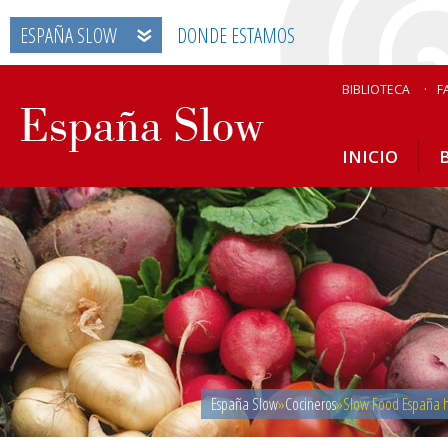
ESPAÑA SLOW
DONDE ESTAMOS
BIBLIOTECA
F
INICIO
España Slow
»
Cocineros
»Slow Food España ha