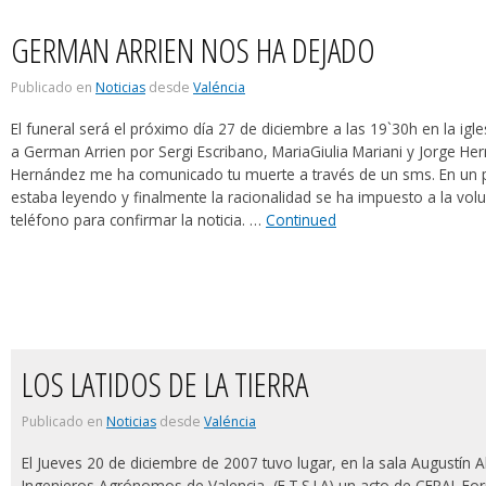
GERMAN ARRIEN NOS HA DEJADO
Publicado en
Noticias
desde
Valéncia
El funeral será el próximo día 27 de diciembre a las 19`30h en la igle
a German Arrien por Sergi Escribano, MariaGiulia Mariani y Jorge 
Hernández me ha comunicado tu muerte a través de un sms. En un 
estaba leyendo y finalmente la racionalidad se ha impuesto a la vol
teléfono para confirmar la noticia. …
Continued
LOS LATIDOS DE LA TIERRA
Publicado en
Noticias
desde
Valéncia
El Jueves 20 de diciembre de 2007 tuvo lugar, en la sala Augustín A
Ingenieros Agrónomos de Valencia (E.T.S.I.A) un acto de CERAI. For