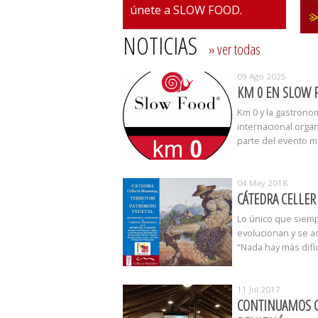
únete a SLOW FOOD.
»
NOTICIAS
» ver todas
09 Ago 2025
KM 0 EN SLOW 
Km 0 y la gastrono
internacional organ
parte del evento m
04 May 2018
CÁTEDRA CELLE
Lo único que siem
evolucionan y se a
“Nada hay más difíci
11 Jul 2017
CONTINUAMOS CO