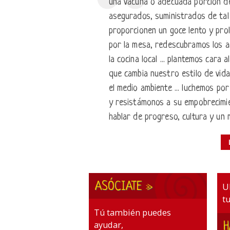
una vacuna o adecuada porción de
asegurados, suministrados de ta
proporcionen un goce lento y pro
por la mesa, redescubramos los a
la cocina local ... plantemos cara 
que cambia nuestro estilo de vida
el medio ambiente ... luchemos por
y resistámonos a su empobrecimi
hablar de progreso, cultura y un m
ASÓCIATE »
U
tu
Tú también puedes
ayudar,
H