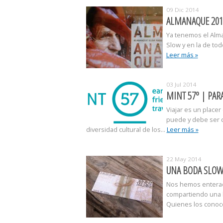
09 Dic 2014
ALMANAQUE 201
Ya tenemos el Alma
Slow y en la de tod
Leer más »
03 Jul 2014
MINT 57º | PAR
Viajar es un placer
puede y debe ser c
diversidad cultural de los...
Leer más »
22 May 2014
UNA BODA SLOW
Nos hemos enterado
compartiendo una h
Quienes los conoc