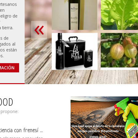
artesanos
 en
eligro de
r
tierra.
s de
gados al
tos están
s.
MACIÓN
FOOD
, propone:
iencia con frenesí ...