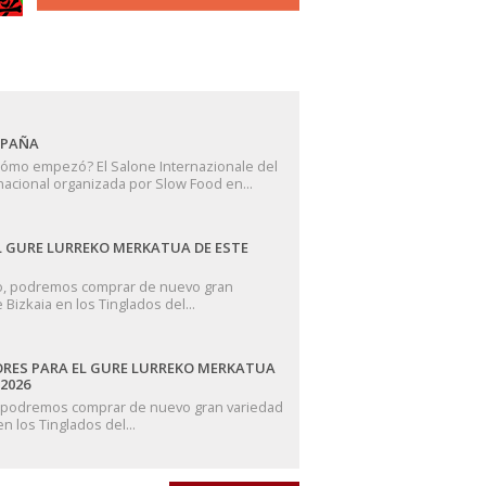
Bilbao-Bizkaia
10 Jul 
SPAÑA
COMPRAS EN E
11/07/2026
¿cómo empezó? El Salone Internazionale del
Este sábado, 1
nacional organizada por Slow Food en...
de productos del agro de 
Bilbao-Bizkaia
03 Jul 
 GURE LURREKO MERKATUA DE ESTE
GURE LURREKO
to, podremos comprar de nuevo gran
Este sábado, 4
Bizkaia en los Tinglados del...
de productos de
Bilbao-Bizkaia
26 Jun 
RES PARA EL GURE LURREKO MERKATUA
PRODUCTORES 
2026
SÁBADO 27/06
o, podremos comprar de nuevo gran variedad
Este sábado, 2
n los Tinglados del...
variedad de productos del