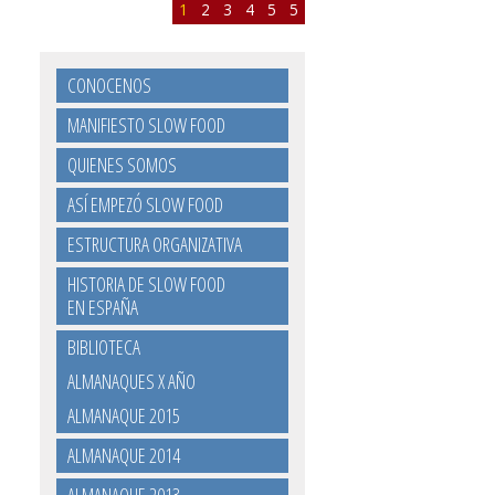
1
2
3
4
5
5
CONOCENOS
MANIFIESTO SLOW FOOD
QUIENES SOMOS
ASÍ EMPEZÓ SLOW FOOD
ESTRUCTURA ORGANIZATIVA
HISTORIA DE SLOW FOOD
EN ESPAÑA
BIBLIOTECA
ALMANAQUES X AÑO
ALMANAQUE 2015
ALMANAQUE 2014