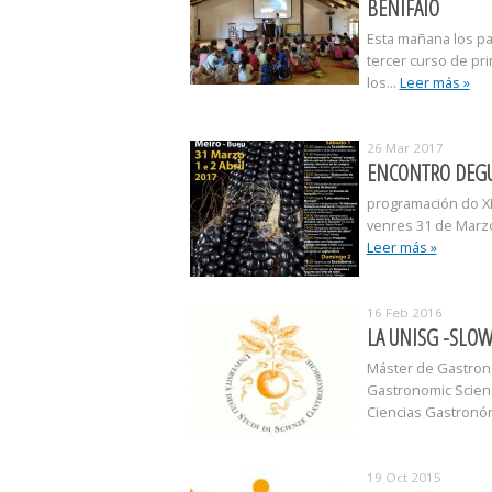
BENIFAIÓ
Esta mañana los pas
tercer curso de pr
los...
Leer más »
26 Mar 2017
ENCONTRO DEGU
programación do XI
venres 31 de Marzo
Leer más »
16 Feb 2016
LA UNISG -SLO
Máster de Gastrono
Gastronomic Scienc
Ciencias Gastronó
19 Oct 2015