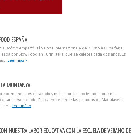
FOOD ESPAÑA
mía, ¿cómo empezó? El Salone Internazionale del Gusto es una feria
izada por Slow Food en Turín, Italia, que se celebra cada dos años. Es
ás...
Leer más »
R LA MUNTANYA
pre permanece es el cambio y malas son las sociedades que no
daptan a ese cambio. Es bueno recordar las palabras de Maquiavelo:
l de...
Leer más »
N NUESTRA LABOR EDUCATIVA CON LA ESCUELA DE VERANO DE