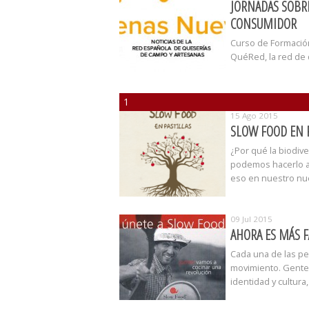
JORNADAS SOBRE
CONSUMIDOR
Curso de Formació
QuéRed, la red de
1
15 Ago 2015
SLOW FOOD EN P
¿Por qué la biodiv
podemos hacerlo a 
eso en nuestro nuev
09 Jul 2015
AHORA ES MÁS F
Cada una de las pe
movimiento. Gente 
identidad y cultura,