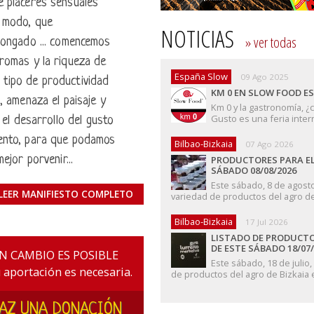
 placeres sensuales
l modo, que
NOTICIAS
» ver todas
longado ... comencemos
romas y la riqueza de
España Slow
09 Ago 2025
al tipo de productividad
KM 0 EN SLOW FOOD E
, amenaza el paisaje y
Km 0 y la gastronomía, 
Gusto es una feria inter
 el desarrollo del gusto
ento, para que podamos
Bilbao-Bizkaia
07 Ago 2026
ejor porvenir...
PRODUCTORES PARA EL
SÁBADO 08/08/2026
Este sábado, 8 de agos
LEER MANIFIESTO COMPLETO
variedad de productos del agro de 
Bilbao-Bizkaia
17 Jul 2026
LISTADO DE PRODUCTO
DE ESTE SÁBADO 18/07/
N CAMBIO ES POSIBLE
Este sábado, 18 de juli
 aportación es necesaria.
de productos del agro de Bizkaia e
AZ UNA DONACIÓN