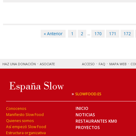
« Anterior
1
2
...
170
171
172
HAZ UNA DONACIÓN
ASOCIATE
ACCESO
FAQ
MAPA WEB
CO
»
SLOWFOOD.ES
INICIO
Conocenos
NOTICIAS
Manifiesto Slow Food
Quienes somos
RESTAURANTES KM0
Así empezó Slow Food
PROYECTOS
Estructura organizativa